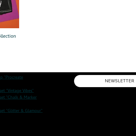
llection
p "
Procreate
NEWSLETTER
et "Vintage Vibes"
set "Chalk & Marker
set "Glitter & Glamour"