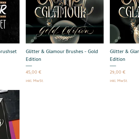
Brushset
Glitter & Glamour Brushes - Gold
Glitter & Gla
Edition
Edition
Preis
Preis
45,00 €
29,00 €
inkl. MwSt.
inkl. MwSt.