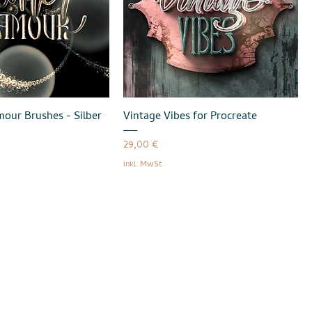
mour Brushes - Silber
Vintage Vibes for Procreate
Preis
29,00 €
inkl. MwSt.