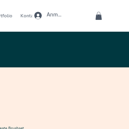
Anmelden
tfolio
Kontakt
eate Brushset