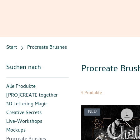
Start
Procreate Brushes
Procreate Brus
Suchen nach
Alle Produkte
5 Produkte
[PRO]CREATE together
3D Lettering Magic
NEU
Creative Secrets
Live-Workshops
Mockups
Procreate Brushes