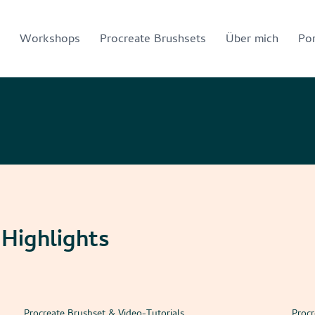
Workshops
Procreate Brushsets
Über mich
Por
 Highlights
Procreate Brushset & Video-Tutorials
Procr