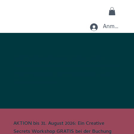
Anmelden
Möchtest Du endlich Procreate so richtig
fundiert lernen, um damit Deine Lettering- und
Illustrations-Ideen digital umzusetzen, ganz
ohne Technik-Frust?
AKTION bis 31. August 2026: Ein Creative
Secrets Workshop GRATIS bei der Buchung