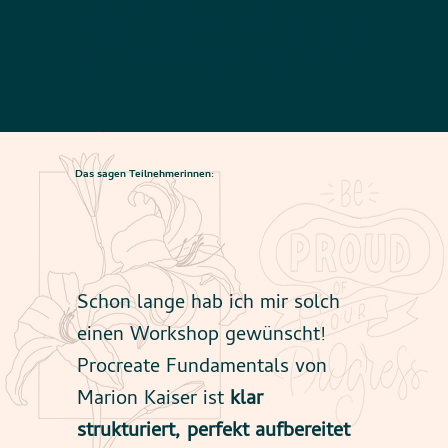
durchzuarbeiten: der Zugang zur
Kursplattform gilt für 12 Monate.
Das sagen Teilnehmerinnen:
Schon lange hab ich mir solch
einen Workshop gewünscht!
Procreate Fundamentals von
Marion Kaiser ist
klar
strukturiert, perfekt aufbereitet