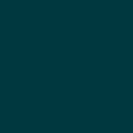
AHA-Momente erleben möchten,
die das Arbeiten in Procreate
wirklich erleichtern.
Brushsets "Lettering Essentials
Collection", "Lettering Grids" und
exklusive Bonus-Brushes
Cheat Sheet mit den wichtigsten
Funktionen als PDF-Download
Lettering Alphabete
"Brushlettering" und "Monoline"
zum Üben
Du hast genügend Zeit, alles in
Deinem eigenen Tempo