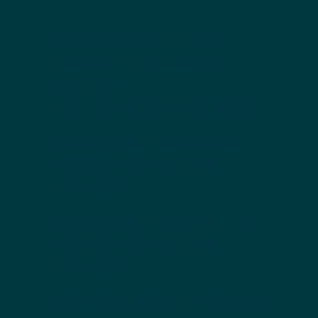
19 Videolektionen zu allen
wichtigen Funktionen von
Procreate
(über 4 Stunden Videomaterial)
Projekttutorial "Lettering", um
das Gelernte in die Praxis
umzusetzen
Projekttutorial "Illustration", um
das Gelernte in die Praxis
umzusetzen
Für Einsteiger*innen und alle, die