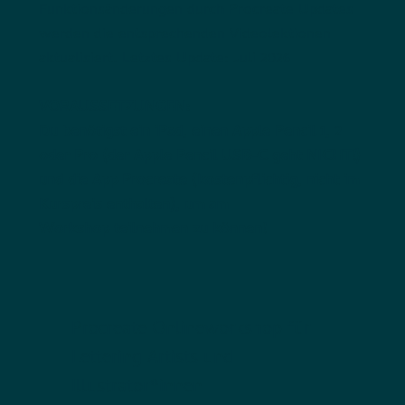
Funktionsänderungen durch Procreate Updates
werden die entsprechenden Videolektionen
aktualisiert. Letztes Update: Juli 2026
VORAUSSETZUNGEN:
Du benötigst ein iPad, einen Apple Pencil 1, 2
oder Pro (der Apple Pencil USB-C geht NICHT!)
und die App Procreate (kostenpflichtig, nicht im
Kurspreis enthalten), um am
Workshop teilnehmen zu können!
Procreate Onlineworkshop für
Lettering Artists und
Illustrator*innen