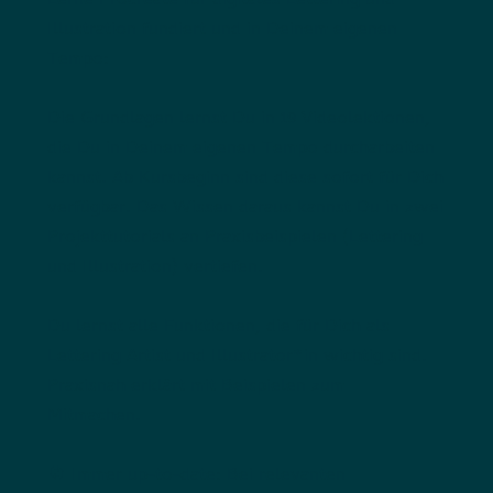
Lerne Procreate für digitales Lettering und
Illustration fundiert und in Deinem eigenen
Tempo:
Die Grundlagen lernst Du in 19 Videolektionen,
die Du in Deinem eigenen Tempo durcharbeiten
kannst. Ab Kursbeginn sind diese sofort für Dich
verfügbar. Das Wissen daraus kannst Du in zwei
Projekttutorials an Praxisbeispielen (Lettering
und Illustration) vertiefen.
Du lernst alle Funktionen, die für Dich als
Lettering Artist und Illustrator*in wichtig sind.
Praxisnah erklärt mit Beispielen zum
Mitmachen.
🔄 Immer up-to-date: Bei relevanten