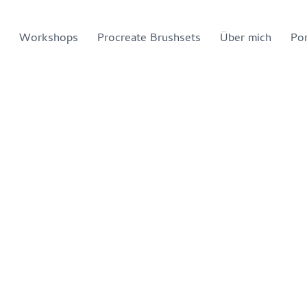
Workshops
Procreate Brushsets
Über mich
Por