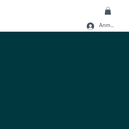
Anmelden
Deine kreative Auszeit:
Vor-Ort-Workshops in der Region Fichtelgebirge